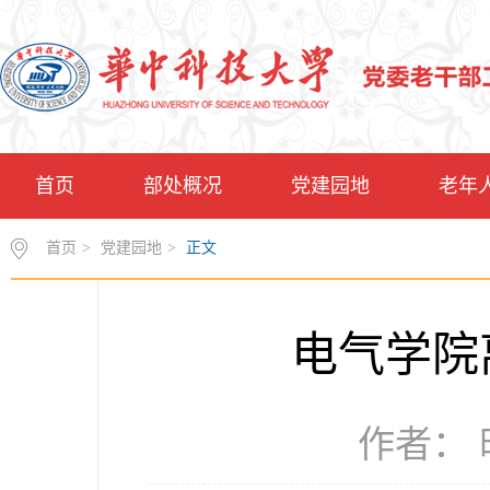
首页
部处概况
党建园地
老年
首页
>
党建园地
>
正文
电气学院
作者： 时