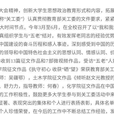
大会精神，创新大学生思想政治教育形式和内容，拓
称“关工委”）认真贯彻教育部关工委的文件要求，紧
大时间节点，今年3月至6月，在全校召开了以“我和我
真组织学生与“五老”结对，有效发挥老同志的经验优
中国建设的奋斗历程和感人事迹，深刻感受到中国的
的领导和中国特色社会主义的思想认同、情感认同、
收到13篇征文作品和7部微视频作品，受访“五老”人
学院征文作品《执守初心 收获“硒”望》荣获教育部
师：吴疆鄂），土木学院征文作品《倾听赵文光教授
、舒力力，指导教师：何春），化学院征文作品在中
的工作积极性，鼓励更多大学生参与到关工委活动中
绩显著、表现突出的集体和个人进行表扬表彰，具体名
个人珍惜荣誉，在今后的工作中不断总结工作经验，