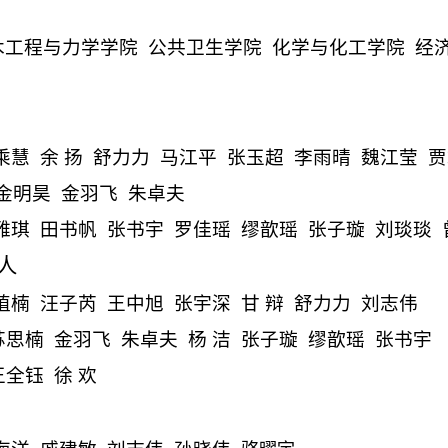
木工程与力学学院
公共卫生学院
化学与化工学院
经
乘慧
余
扬
舒力力
马江平
张玉超
李雨晴
魏江莹
贾
金明昊
金羽飞
朱卓夫
雅琪
田书帆
张书宇
罗佳瑶
缪歆瑶
张子璇
刘琰琰
人
植楠
汪子芮
王中旭
张宇深
甘
辩
舒力力
刘志伟
苏思楠
金羽飞
朱卓夫
杨
洁
张子璇
缪歆瑶
张书宇
王全钰
徐
欢