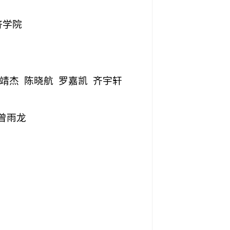
济学院
靖杰
陈晓航
罗嘉凯
齐宇轩
曾雨龙