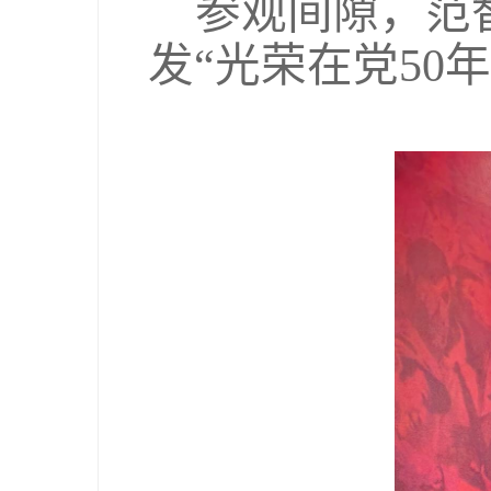
参观间隙，范
发
“光荣在党
50