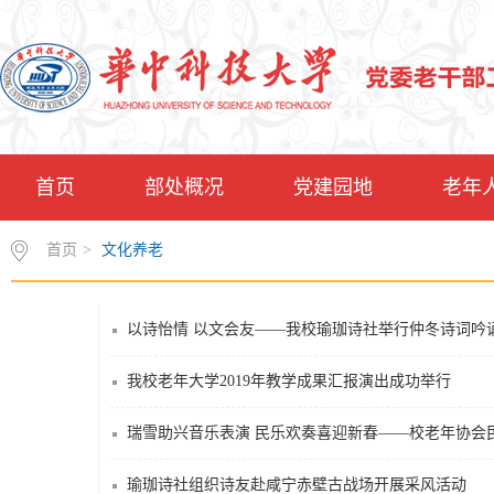
首页
部处概况
党建园地
老年
首页
>
文化养老
以诗怡情 以文会友——我校瑜珈诗社举行仲冬诗词吟
我校老年大学2019年教学成果汇报演出成功举行
瑞雪助兴音乐表演 民乐欢奏喜迎新春——校老年协会
瑜珈诗社组织诗友赴咸宁赤壁古战场开展采风活动