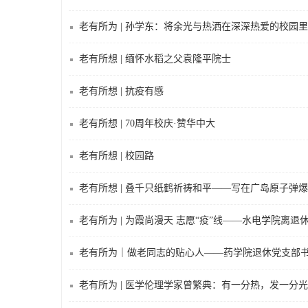
老有所为 | 孙学东：将余光与热洒在深深热爱的校园里
老有所想 | 缅怀水稻之父袁隆平院士
老有所想 | 抗疫有感
老有所想 | 70周年校庆·赞华中大
老有所想 | 校园路
老有所想 | 叠千只纸鹤祈祷和平——写在广岛原子弹
老有所为 | 为霞尚漫天 志愿“疫”线——水电学院离
老有所为｜做老同志的贴心人——药学院退休党支部
老有所为 | 医学伦理学家曾繁典：有一分热，发一分光