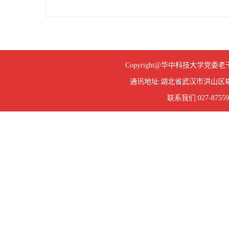
Copyright@华中科技大学
通讯地址:湖北省武汉市洪山区珞
联系我们:027-87559