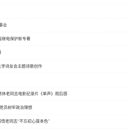
事业
出版继电保护新专著
得
技大学诗友会主题诗歌创作
院退休老同志电影纪录片《单声》观后感
展党员树牢政治理想
感悟老同志“不忘初心葆本色”