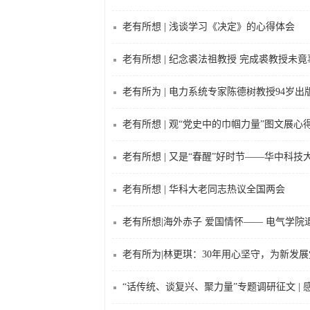
老有所想 | 浅谈学习《决定》的心得体会
老有所想 | 纪念裘法祖教授 完成裘教授未竟
老有所为 | 电力系统专家陈德树教授94岁
老有所想 | 观“党史中的巾帼力量”图文展心
老有所想 | 又是“春醒”好时节——华中科
老有所想 | 华科大老同志热议全国两会
老有所想|海外赤子 爱国情怀—— 电气学
老有所为|林更琪：30年用心坚守，为新发
“话传统、谈复兴、聚力量”专题调研征文 | 